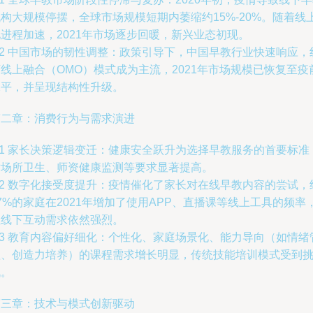
构大规模停摆，全球市场规模短期内萎缩约15%-20%。随着线
进程加速，2021年市场逐步回暖，新兴业态初现。
.2 中国市场的韧性调整：政策引导下，中国早教行业快速响应，
线上融合（OMO）模式成为主流，2021年市场规模已恢复至疫
水平，并呈现结构性升级。
第二章：消费行为与需求演进
.1 家长决策逻辑变迁：健康安全跃升为选择早教服务的首要标准
对场所卫生、师资健康监测等要求显著提高。
.2 数字化接受度提升：疫情催化了家长对在线早教内容的尝试，
7%的家庭在2021年增加了使用APP、直播课等线上工具的频率
但线下互动需求依然强烈。
.3 教育内容偏好细化：个性化、家庭场景化、能力导向（如情绪
理、创造力培养）的课程需求增长明显，传统技能培训模式受到
战。
第三章：技术与模式创新驱动