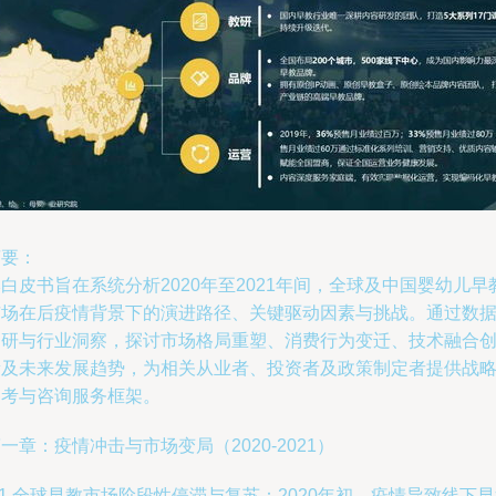
摘要：
白皮书旨在系统分析2020年至2021年间，全球及中国婴幼儿早
市场在后疫情背景下的演进路径、关键驱动因素与挑战。通过数
调研与行业洞察，探讨市场格局重塑、消费行为变迁、技术融合
新及未来发展趋势，为相关从业者、投资者及政策制定者提供战
参考与咨询服务框架。
一章：疫情冲击与市场变局（2020-2021）
.1 全球早教市场阶段性停滞与复苏：2020年初，疫情导致线下