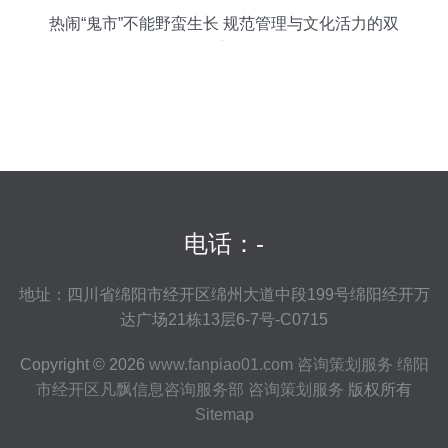
热闹“鬼市”不能野蛮生长 规范管理与文化活力的双
赢之道
电话：-
地址：四川省绵阳市经开区绵州大道中段199号绵阳经开万
达广场21栋13层6-7号-C0715
Copyright © 2026
www.fanpiao01.com
咨询策划服务
绵阳
市经开区凡飘信息咨询服务部
咨询策划服务
版权所有
Sitemap